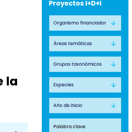
Proyectos I+D+I
Organismo financiacor
Area temática
 la
Especie
Especie
Año de inicio
Palabra clave