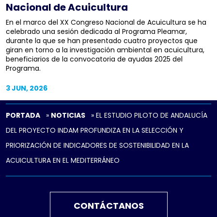
Nacional de Acuicultura
En el marco del XX Congreso Nacional de Acuicultura se ha
celebrado una sesión dedicada al Programa Pleamar,
durante la que se han presentado cuatro proyectos que
giran en torno a la investigación ambiental en acuicultura,
beneficiarios de la convocatoria de ayudas 2025 del
Programa.
3 JUN, 2026
PORTADA
»
NOTICIAS
»
EL ESTUDIO PILOTO DE ANDALUCÍA
DEL PROYECTO INDAM PROFUNDIZA EN LA SELECCIÓN Y
PRIORIZACIÓN DE INDICADORES DE SOSTENIBILIDAD EN LA
ACUICULTURA EN EL MEDITERRÁNEO
CONTÁCTANOS